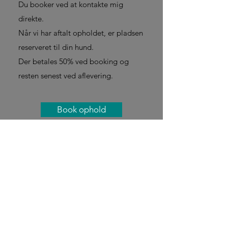
Du booker ved at kontakte mig
direkte.
Når vi har aftalt opholdet, er pladsen
reserveret til din hund.
Der betales 50% ved booking og
resten senest ved aflevering.
Book ophold
Aflevering og afhentning
Aflevering og afhentning sker i aftalte
tidsrum for at bevare roen i
hverdagen.
Ophold beregnes pr. påbegyndt
døgn.
Afhenter du på samme tidspunkt som