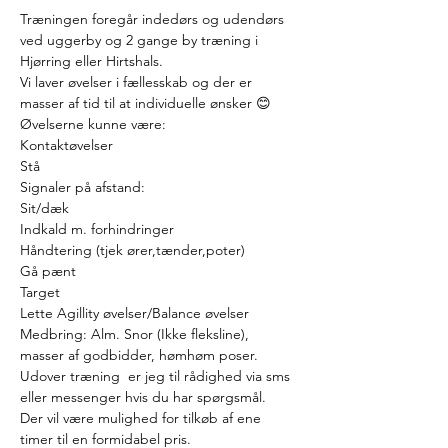
Træningen foregår indedørs og udendørs 
ved uggerby og 2 gange by træning i 
Hjørring eller Hirtshals.
Vi laver øvelser i fællesskab og der er 
masser af tid til at individuelle ønsker 😊
Øvelserne kunne være:
Kontaktøvelser
Stå
Signaler på afstand:
Sit/dæk
Indkald m. forhindringer
Håndtering (tjek ører,tænder,poter)
Gå pænt
Target
Lette Agillity øvelser/Balance øvelser
Medbring: Alm. Snor (Ikke fleksline), 
masser af godbidder, hømhøm poser.
Udover træning  er jeg til rådighed via sms 
eller messenger hvis du har spørgsmål.
Der vil være mulighed for tilkøb af ene 
timer til en formidabel pris.