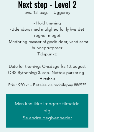
Next step - Level 2
ons. 13. aug.
  |  
Uggerby
- Hold træning
-Udendørs med mulighed for ly hvis det
regner meget
- Medbring masser af godbidder, vand samt
hundeprutposer
Tidspunkt:
Dato for træning: Onsdage fra 13. august
OBS Bytræning 3. sep. Netto´s parkering i
Hirtshals
Pris : 950 kr - Betales via mobilepay 886535
Man kan ikke længere tilmelde
sig
Se andre begivenheder