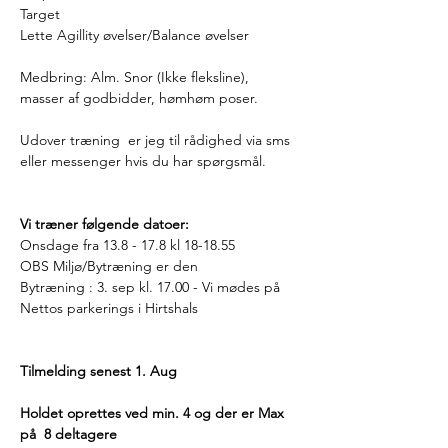
Target
Lette Agillity øvelser/Balance øvelser
Medbring: Alm. Snor (Ikke fleksline), 
masser af godbidder, hømhøm poser.
Udover træning  er jeg til rådighed via sms 
eller messenger hvis du har spørgsmål.
Vi træner følgende datoer:
Onsdage fra 13.8 - 17.8 kl 18-18.55
OBS Miljø/Bytræning er den
Bytræning : 3. sep kl. 17.00 - Vi mødes på 
Nettos parkerings i Hirtshals
Tilmelding senest 1. Aug
Holdet oprettes ved min. 4 og der er Max 
på  8 deltagere