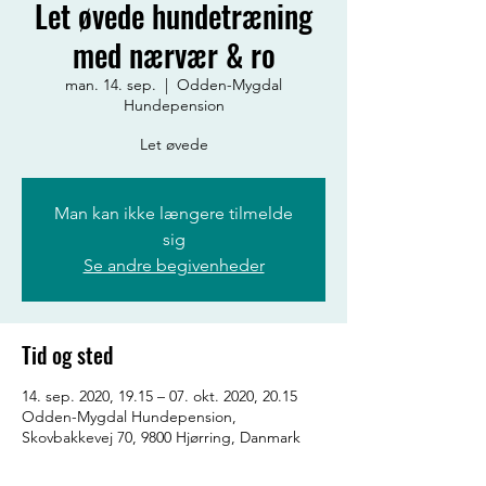
Let øvede hundetræning
med nærvær & ro
man. 14. sep.
  |  
Odden-Mygdal
Hundepension
Let øvede
Man kan ikke længere tilmelde
sig
Se andre begivenheder
Tid og sted
14. sep. 2020, 19.15 – 07. okt. 2020, 20.15
Odden-Mygdal Hundepension,
Skovbakkevej 70, 9800 Hjørring, Danmark