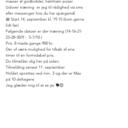
masser af godbidder, hømhøm poser.
Udover træning  er jeg til rådighed via sms 
eller messenger hvis du har spørgsmål.
📅 Start 14. september kl. 19.15 (kom gerne 
lidt før)
Følgende datoer er der træning (14-16-21-
23-28-30/9 -  5-7/10 )
Pris: 8 møde gange 900 kr.
Der vil være mulighed for tilkøb af ene 
timer til en formidabel pris.
Du tilmelder dig her på siden.
Tilmelding senest 11. september
Holdet oprettes ved min. 3 og der er Max 
på 10 deltagere
Jeg glæder mig til at se jer 🐕😊