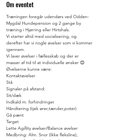
Om eventet
Træningen foregår udendørs ved Odden- 
Mygdal Hundepension og 2 gange by 
træning i Hjørring eller Hirtshals.
Vi starter altid med socialisering, og 
derefter har vi nogle øvelser som vi kommer 
igennem.
Vi laver øvelser i fællesskab og der er 
masser af tid til at individuelle ønsker 😊
Øvelserne kunne være:
Kontaktøvelser
Stå
Signaler på afstand:
Sit/dæk
Indkald m. forhindringer
Håndtering (tjek ører,tænder,poter)
Gå pænt
Target
Lette Agillity øvelser/Balance øvelser
Medbring: Alm. Snor (Ikke fleksline), 