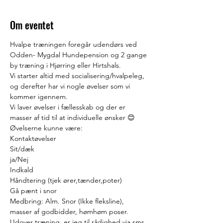
Om eventet
Hvalpe træningen foregår udendørs ved 
Odden- Mygdal Hundepension og 2 gange 
by træning i Hjørring eller Hirtshals.
Vi starter altid med socialisering/hvalpeleg, 
og derefter har vi nogle øvelser som vi 
kommer igennem.
Vi laver øvelser i fællesskab og der er 
masser af tid til at individuelle ønsker 😊
Øvelserne kunne være:
Kontaktøvelser
Sit/dæk
ja/Nej
Indkald
Håndtering (tjek ører,tænder,poter)
Gå pænt i snor
Medbring: Alm. Snor (Ikke fleksline), 
masser af godbidder, hømhøm poser.
Udover træning  er jeg til rådighed via sms 